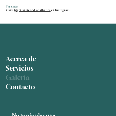
Para más
Visita
@get_snatched_aesthetics
en Instagram
Acerca de
Servicios
Galería
Contacto
No te pierdas una 